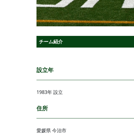
チーム紹介
設立年
1983年 設立
住所
愛媛県 今治市