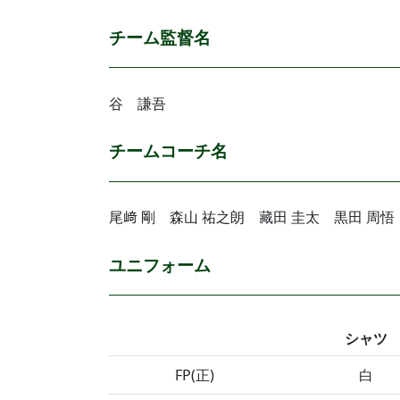
チーム監督名
谷 謙吾
チームコーチ名
尾﨑 剛 森山 祐之朗 藏田 圭太 黒田 周
ユニフォーム
シャツ
FP(正)
白