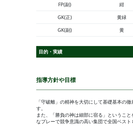
FP(副)
紺
GK(正)
黄緑
GK(副)
黄
目的・実績
指導方針や目標
「守破離」の精神を大切にして基礎基本の徹
す。
また、「勝負の神は細部に宿る」ということ
なプレーで競争意識の高い集団で全国ベスト