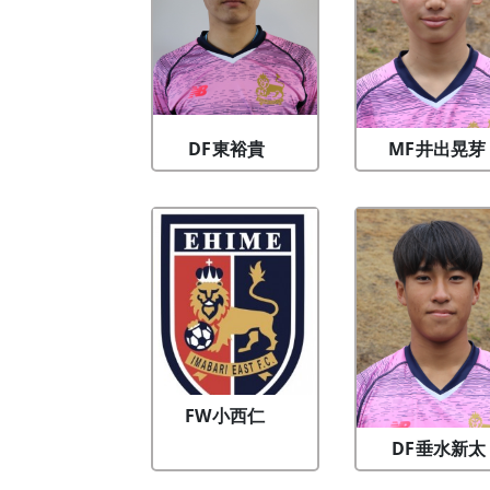
DF
東裕貴
MF
井出晃芽
FW
小西仁
DF
垂水新太