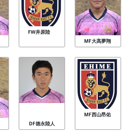
FW
井原陸
MF
大髙夢翔
MF
西山昂佑
DF
徳永陸人