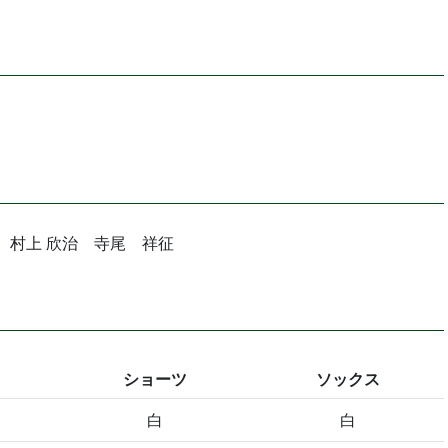
悟 村上 欣治 寺尾 祥征
ショーツ
ソックス
白
白