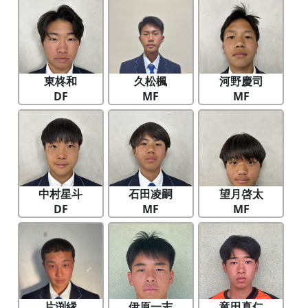
東柊和
久松楓
河野慶司
DF
MF
MF
中村星斗
石田凌嗣
望月啓太
DF
MF
MF
片渕縁
伊原一志
竜田真仁