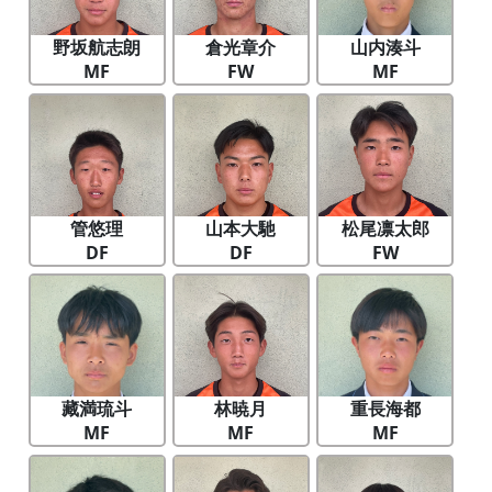
野坂航志朗
倉光章介
山内湊斗
MF
FW
MF
管悠理
山本大馳
松尾凛太郎
DF
DF
FW
藏満琉斗
林暁月
重長海都
MF
MF
MF