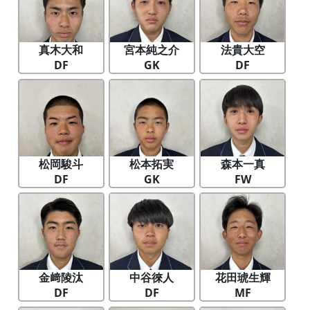
真木大和
宮本純之介
法貴大空
DF
GK
DF
松岡駿斗
松本拓実
森本一真
DF
GK
FW
金﨑陵汰
中谷徠人
花田琥生輝
DF
DF
MF