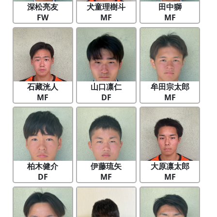
深松亮友
犬童理樹斗
田中獅
FW
MF
MF
石藏洸人
山口凛仁
牟田宗太郎
MF
DF
MF
柏木健介
伊藤琉矢
大原凛太郎
DF
MF
MF