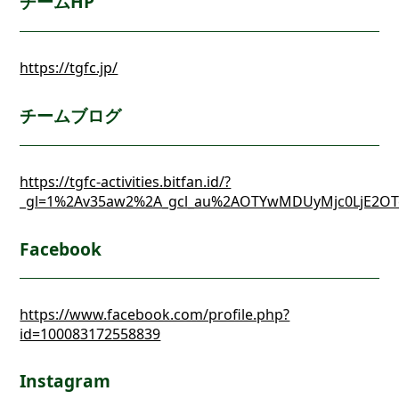
チームHP
https://tgfc.jp/
チームブログ
https://tgfc-activities.bitfan.id/?
_gl=1%2Av35aw2%2A_gcl_au%2AOTYwMDUyMjc0LjE2OTc
Facebook
https://www.facebook.com/profile.php?
id=100083172558839
Instagram