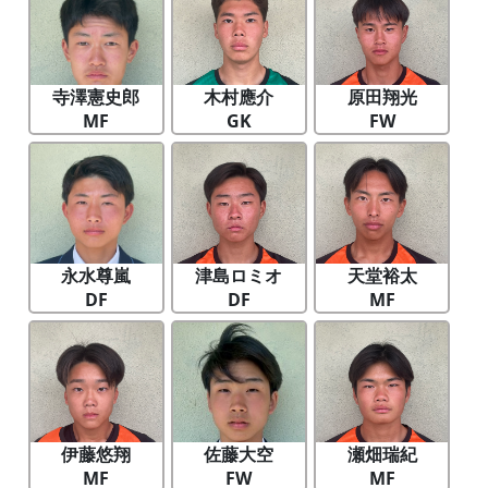
寺澤憲史郎
木村應介
原田翔光
MF
GK
FW
永水尊嵐
津島ロミオ
天堂裕太
DF
DF
MF
伊藤悠翔
佐藤大空
瀬畑瑞紀
MF
FW
MF