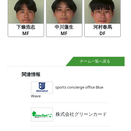
下條浩志
中川蓮生
河村春馬
MF
MF
DF
チーム一覧へ戻る
関連情報
sports concierge office Blue
Wave
株式会社グリーンカード