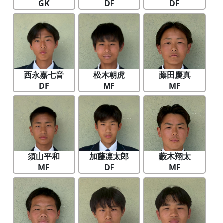
GK
DF
DF
西永嘉七音
松木朝虎
藤田慶真
DF
MF
MF
須山平和
加藤凛太郎
藪木翔太
MF
DF
MF