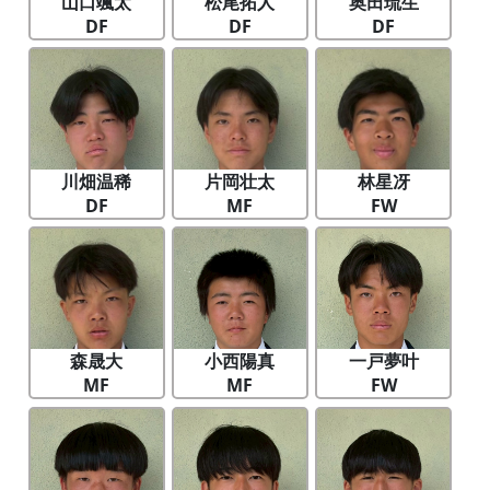
山口颯太
松尾拓人
奥田琉生
DF
DF
DF
川畑温稀
片岡壮太
林星冴
DF
MF
FW
森晟大
小西陽真
一戸夢叶
MF
MF
FW