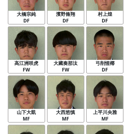
大橋宗純
濱野脩翔
村上煌
DF
DF
DF
高江洲咲虎
大藏奏那汰
弓削惺椰
FW
FW
DF
山下大凱
大西悠慎
上平川央雅
MF
MF
MF