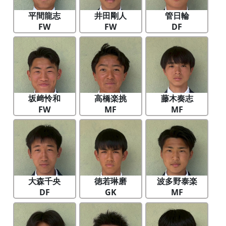
平間龍志
井田剛人
管日輪
FW
FW
DF
坂﨑怜和
高橋楽挑
藤木奏志
FW
MF
MF
大森千央
徳若琳磨
波多野泰楽
DF
GK
MF