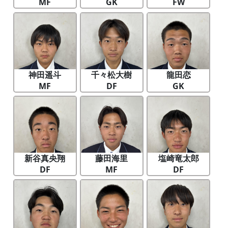
MF
GK
FW
神田遥斗
千々松大樹
龍田恋
MF
DF
GK
新谷真央翔
藤田海里
塩崎竜太郎
DF
MF
DF