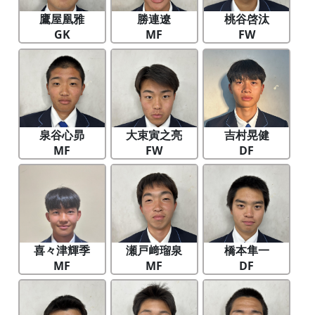
鷹屋凰雅
勝連遼
桃谷啓汰
GK
MF
FW
泉谷心昴
大束寅之亮
吉村晃健
MF
FW
DF
喜々津輝季
瀬戸﨑瑠泉
橋本隼一
MF
MF
DF