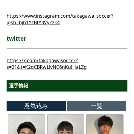
https://www.instagram.com/takagawa_soccer?
igsh=bjh1YzBtY3VyZzk4
twitter
https://x.com/takagawasoccer?
s=21&t=K2qCBRwLlvNC6nKuIHaLZg
選手情報
意気込み
一覧