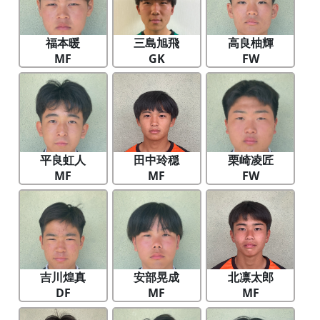
福本暖
三島旭飛
高良柚輝
MF
GK
FW
平良虹人
田中玲穏
栗崎凌匠
MF
MF
FW
吉川煌真
安部晃成
北凛太郎
DF
MF
MF