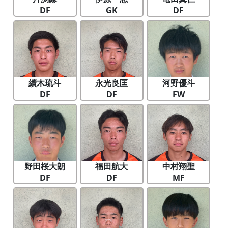
DF
GK
DF
續木琉斗
永光良匡
河野優斗
DF
DF
FW
野田桜大朗
福田航大
中村翔聖
DF
DF
MF