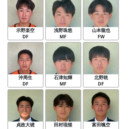
示野楽空
浅野珠悠
山本龍也
DF
MF
FW
沖周生
石津知輝
北野晄
DF
MF
DF
貞政大琥
田村琉惺
富田颯空