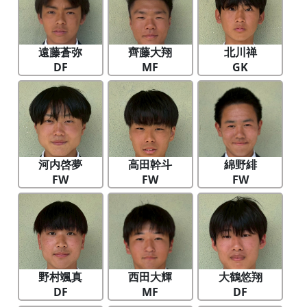
遠藤蒼弥
齊藤大翔
北川禅
DF
MF
GK
河内啓夢
高田幹斗
綿野緋
FW
FW
FW
野村颯真
西田大輝
大鶴悠翔
DF
MF
DF