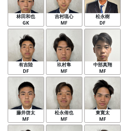
林田和也
吉村琉心
松永樹
GK
MF
DF
有吉陸
玖村隼
中部真翔
DF
MF
MF
藤井啓太
松永侑也
東寛太
MF
MF
MF