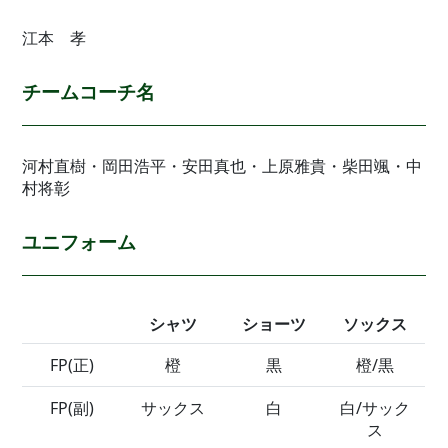
江本 孝
チームコーチ名
河村直樹・岡田浩平・安田真也・上原雅貴・柴田颯・中
村将彰
ユニフォーム
シャツ
ショーツ
ソックス
FP(正)
橙
黒
橙/黒
FP(副)
サックス
白
白/サック
ス