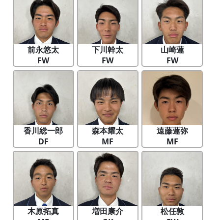
前永悠太
下川幹太
山崎蓮
FW
FW
FW
香川総一郎
森本耀太
遠藤蓮弥
DF
MF
MF
木原拓真
増田康介
松任敦