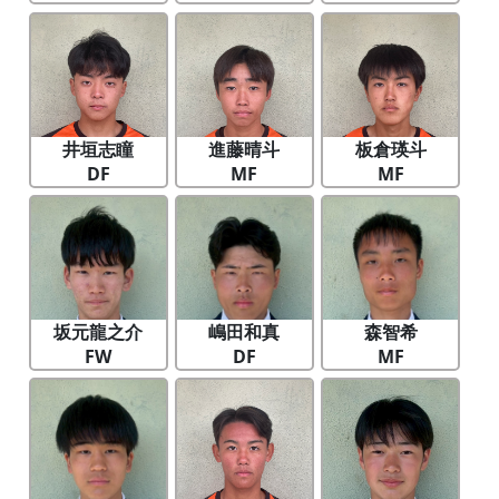
井垣志瞳
進藤晴斗
板倉瑛斗
DF
MF
MF
坂元龍之介
嶋田和真
森智希
FW
DF
MF