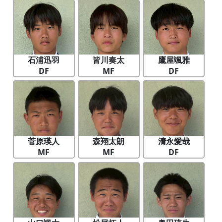
石浦迅羽
皆川奏太
鷹屋颯雅
DF
MF
DF
菅原瑛人
森翔太朗
清永愛哉
MF
MF
DF